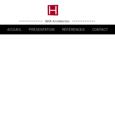
+++++++++++++
GHX Architectes
+++++++++++++
ACCUEIL
PRÉSENTATION
RÉFÉRENCES
CONTACT